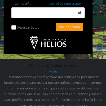
Contraseña
¿Olvidó su contraseña?
Recordar Datos
Este sitio web utiliza cookies
+ info
Utilizamos las cookies para personalizar contenidos, para facilitar
funcionalidades y para analizar nuestro tráfico. Además, compartimos
información sobre la forma en que se utiliza nuestro sitio web con
nuestros socios, que se ocupan de redes sociales, publicidad y análisis.
Estos podrían combinarla con otra información que se les ha facilitado
o que han recopilado al hacer uso de sus servicios.