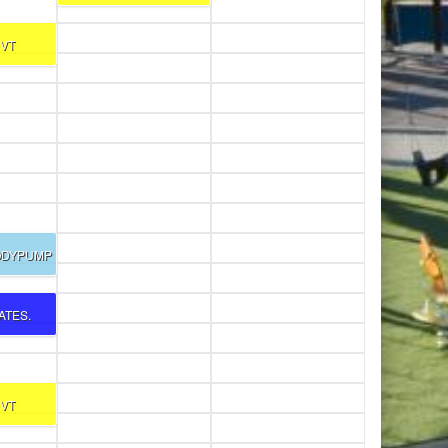
 VT
ODYPUMP
ATES.
 VT