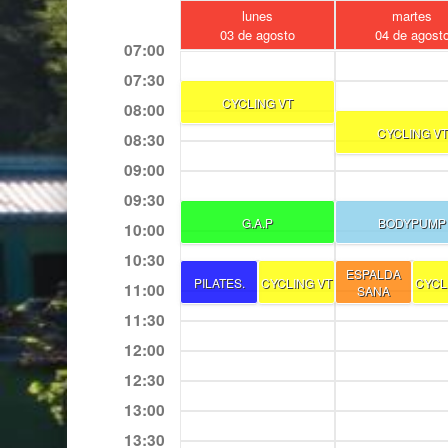
lunes
martes
03 de agosto
04 de agost
07:00
07:30
CYCLING VT
08:00
CYCLING VT
08:30
09:00
09:30
G.A.P
BODYPUMP
10:00
10:30
ESPALDA
PILATES.
CYCLING VT
CYCL
11:00
SANA
11:30
12:00
12:30
13:00
13:30