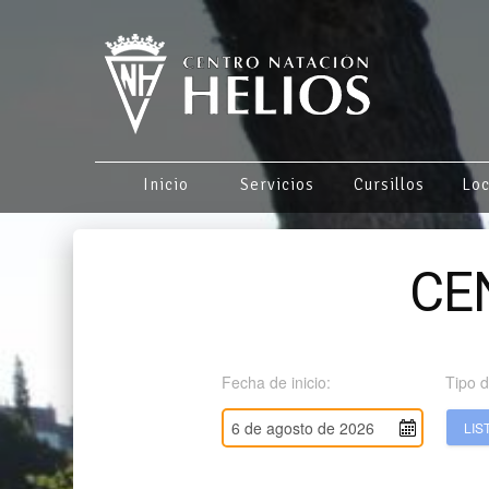
Inicio
Servicios
Cursillos
Loc
CE
Fecha de inicio:
Tipo d
LIS