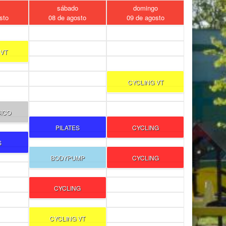
s
sábado
domingo
sto
08 de agosto
09 de agosto
 VT
CYCLING VT
SICO
PILATES
CYCLING
S
BODYPUMP
CYCLING
CYCLING
CYCLING VT