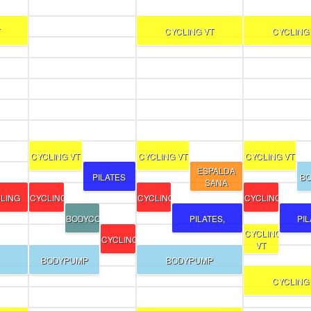
CYCLING VT
CYCLING
CYCLING VT
CYCLING VT
CYCLING VT
ESPALDA
PILATES
B
SANA
LING
CYCLING
CYCLING
CYCLING
BODYCOMBAT
PILATES,
PIL
CYCLING
CYCLING
VT
BODYPUMP
BODYPUMP
CYCLING