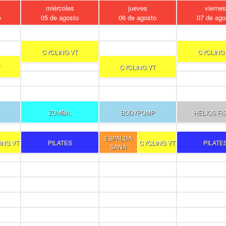
miércoles
jueves
vierne
o
05 de agosto
06 de agosto
07 de ago
CYCLING VT
CYCLING
CYCLING VT
ZUMBA.
BODYPUMP
HELIOS FI
ESPALDA
ING VT
PILATES
CYCLING VT
PILATE
SANA