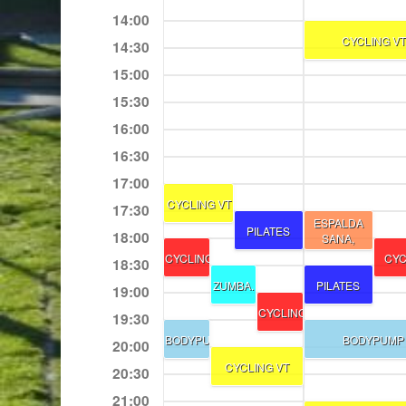
14:00
CYCLING VT
14:30
15:00
15:30
16:00
16:30
17:00
CYCLING VT
17:30
ESPALDA
PILATES
18:00
SANA,
CYCLING
CYC
18:30
ZUMBA.
PILATES
19:00
CYCLING
19:30
BODYPUMP
BODYPUMP
20:00
CYCLING VT
20:30
21:00