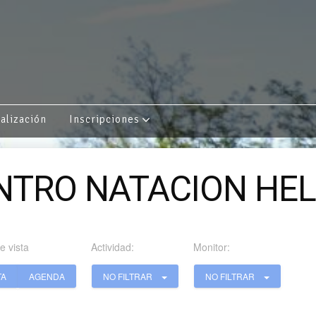
alización
Inscripciones
NTRO NATACION HEL
e vista
Actividad:
Monitor:
TA
AGENDA
NO FILTRAR
NO FILTRAR